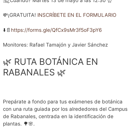
🗓️¿Cuándo? Martes 13 de mayo a las 12:30 ⏰
💸¡GRATUITA!
INSCRÍBETE EN EL FORMULARIO
⬇️📄
https://forms.gle/QfCx9sMr3f5oF3pY6
Monitores: Rafael Tamajón y Javier Sánchez
🌿 RUTA BOTÁNICA EN
RABANALES 🌿
Prepárate a fondo para tus exámenes de botánica
con una ruta guiada por los alrededores del Campus
de Rabanales, centrada en la identificación de
plantas. 🌳🌸.