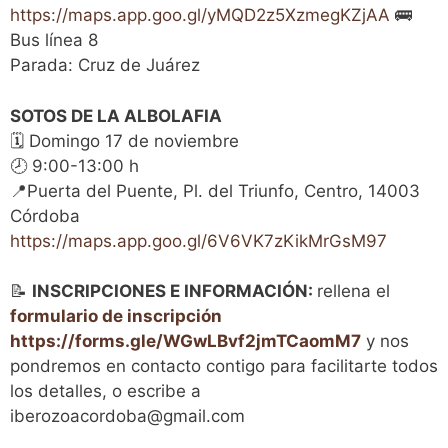
https://maps.app.goo.gl/yMQD2z5XzmegKZjAA
🚌
Bus línea 8
Parada: Cruz de Juárez
SOTOS DE LA ALBOLAFIA
🗓 Domingo 17 de noviembre
🕗 9:00-13:00 h
📍Puerta del Puente, Pl. del Triunfo, Centro, 14003
Córdoba
https://maps.app.goo.gl/6V6VK7zKikMrGsM97
📝
INSCRIPCIONES E INFORMACIÓN:
rellena el
formulario de inscripción
https://forms.gle/WGwLBvf2jmTCaomM7
y nos
pondremos en contacto contigo para facilitarte todos
los detalles, o escribe a
iberozoacordoba@gmail.com