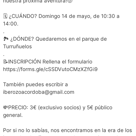
nuestra próxima aventura!🤠
🗓️ ¿CUÁNDO? Domingo 14 de mayo, de 10:30 a
14:00.
.
🏞️ ¿DÓNDE? Quedaremos en el parque de
Turruñuelos
.
📝INSCRIPCIÓN Rellena el formulario
https://forms.gle/cSSDVutoCMzXZfGi9
También puedes escribir a
iberozoacordoba@gmail.com
💸PRECIO: 3€ (exclusivo socios) y 5€ público
general.
Por si no lo sabías, nos encontramos en la era de los