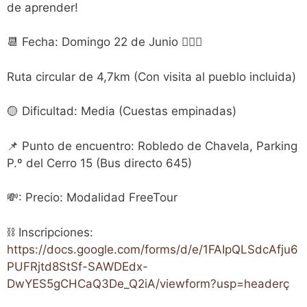
de aprender!
📆 Fecha: Domingo 22 de Junio 🚶🏻‍♂️
Ruta circular de 4,7km (Con visita al pueblo incluida)
🟡 Dificultad: Media (Cuestas empinadas)
📌 Punto de encuentro: Robledo de Chavela, Parking
P.º del Cerro 15 (Bus directo 645)
💸: Precio: Modalidad FreeTour
⛓️ Inscripciones
:
https://docs.google.com/forms/d/e/1FAIpQLSdcAfju6
PUFRjtd8StSf-SAWDEdx-
DwYES5gCHCaQ3De_Q2iA/viewform?usp=headerç